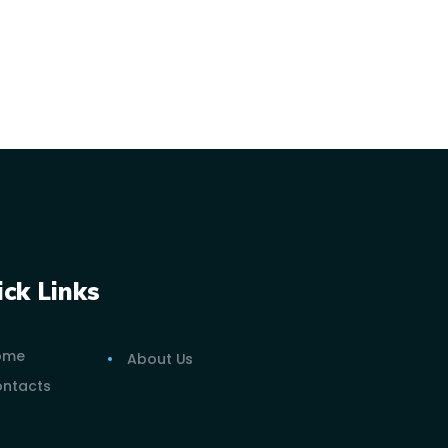
ick Links
ome
About Us
ntacts