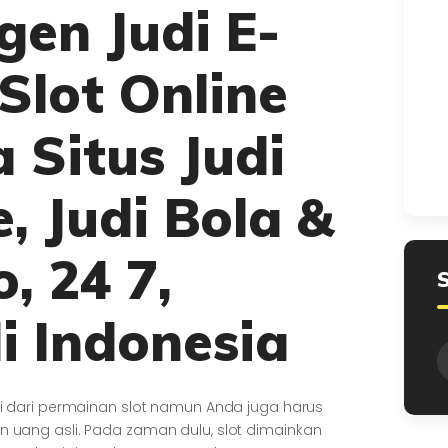
gen Judi E-
Slot Online
 Situs Judi
e, Judi Bola &
, 24 7,
i Indonesia
S
fo
 dari permainan slot namun Anda juga harus
ang asli. Pada zaman dulu, slot dimainkan