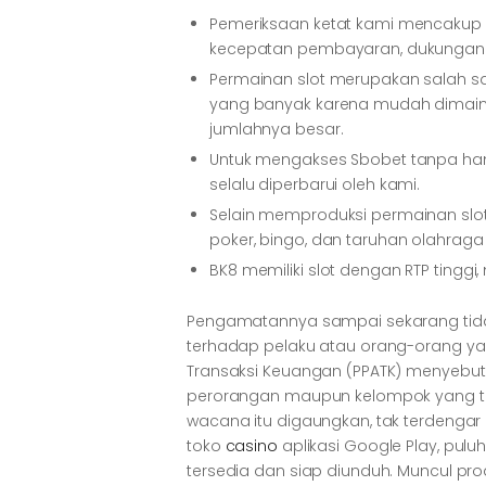
Pemeriksaan ketat kami mencakup le
kecepatan pembayaran, dukungan p
Permainan slot merupakan salah 
yang banyak karena mudah dimai
jumlahnya besar.
Untuk mengakses Sbobet tanpa hamb
selalu diperbarui oleh kami.
Selain memproduksi permainan slot
poker, bingo, dan taruhan olahraga 
BK8 memiliki slot dengan RTP ting
Pengamatannya sampai sekarang tidak
terhadap pelaku atau orang-orang yang
Transaksi Keuangan (PPATK) menyebut
perorangan maupun kelompok yang terk
wacana itu digaungkan, tak terdengar l
toko
casino
aplikasi Google Play, pulu
tersedia dan siap diunduh. Muncul pro