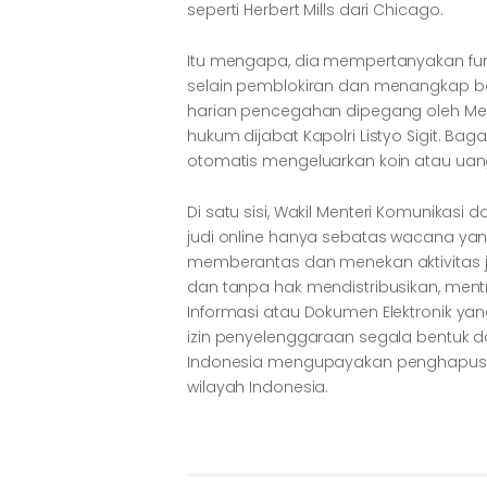
seperti Herbert Mills dari Chicago.
Itu mengapa, dia mempertanyakan fungsi
selain pemblokiran dan menangkap ba
harian pencegahan dipegang oleh Menk
hukum dijabat Kapolri Listyo Sigit. B
otomatis mengeluarkan koin atau uan
Di satu sisi, Wakil Menteri Komunikasi 
judi online hanya sebatas wacana yan
memberantas dan menekan aktivitas ju
dan tanpa hak mendistribusikan, men
Informasi atau Dokumen Elektronik yan
izin penyelenggaraan segala bentuk da
Indonesia mengupayakan penghapusan 
wilayah Indonesia.