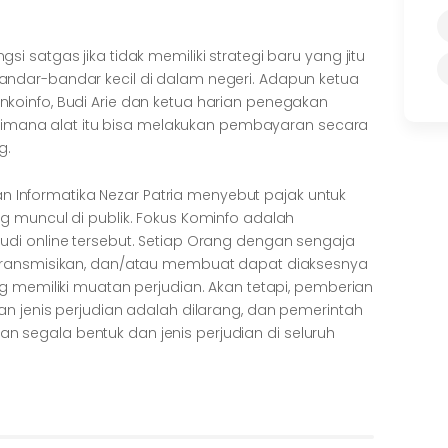
 satgas jika tidak memiliki strategi baru yang jitu
ndar-bandar kecil di dalam negeri. Adapun ketua
oinfo, Budi Arie dan ketua harian penegakan
agaimana alat itu bisa melakukan pembayaran secara
g.
dan Informatika Nezar Patria menyebut pajak untuk
g muncul di publik. Fokus Kominfo adalah
di online tersebut. Setiap Orang dengan sengaja
transmisikan, dan/atau membuat dapat diaksesnya
g memiliki muatan perjudian. Akan tetapi, pemberian
n jenis perjudian adalah dilarang, dan pemerintah
segala bentuk dan jenis perjudian di seluruh