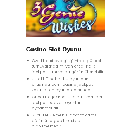
Casino Slot Oyunu
Özellikle siteye gittiğinizde güncel
turnuvalarda milyonlarca liralık
jackpot turnuvaları görüntülenebilir.
Üstelik Tipobet bu oyunların
arasında canlı casino jackpot
kazandıran oyunlarda sunabilir.
Öncelikle jackpot siteleri üzerinden
jackpot ödeyen oyunlar
oynanmalıdır.
Bunu tetiklemeniz jackpot cards
bölümüne geçilmesiyle
olabilmektedir.