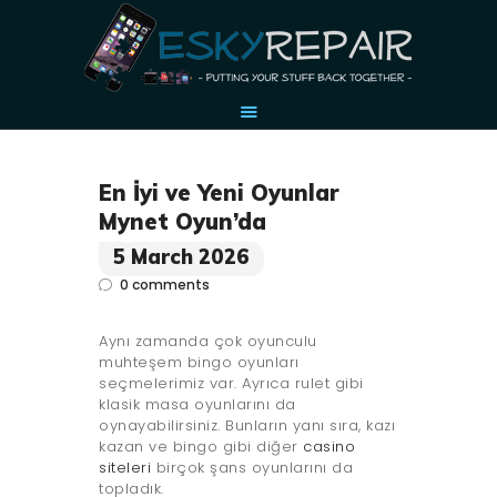
HOME
En İyi ve Yeni Oyunlar
Mynet Oyun’da
OUR STORY
5 March 2026
ACCESSORIES
0
comments
CONTACT US
Aynı zamanda çok oyunculu
muhteşem bingo oyunları
seçmelerimiz var. Ayrıca rulet gibi
klasik masa oyunlarını da
oynayabilirsiniz. Bunların yanı sıra, kazı
kazan ve bingo gibi diğer
casino
siteleri
birçok şans oyunlarını da
topladık.