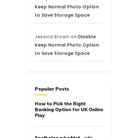
Keep Normal Photo Option
to Save Storage Space
Jessica Brown
on
Disable
Keep Normal Photo Option
to Save Storage Space
Popular Posts
How to Pick the Right
Banking Option for UK Online
Play
Spelbolag på nätet – vår