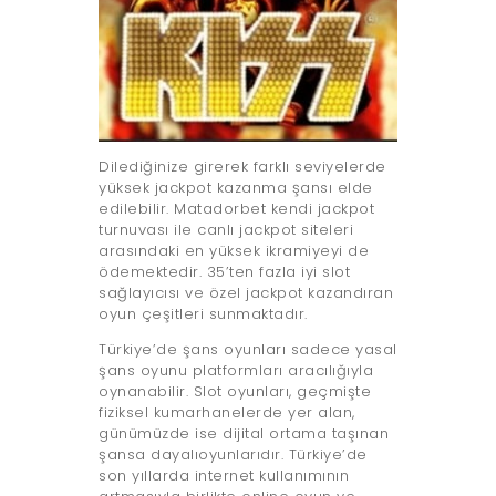
Dilediğinize girerek farklı seviyelerde
yüksek jackpot kazanma şansı elde
edilebilir. Matadorbet kendi jackpot
turnuvası ile canlı jackpot siteleri
arasındaki en yüksek ikramiyeyi de
ödemektedir. 35’ten fazla iyi slot
sağlayıcısı ve özel jackpot kazandıran
oyun çeşitleri sunmaktadır.
Türkiye’de şans oyunları sadece yasal
şans oyunu platformları aracılığıyla
oynanabilir. Slot oyunları, geçmişte
fiziksel kumarhanelerde yer alan,
günümüzde ise dijital ortama taşınan
şansa dayalıoyunlarıdır. Türkiye’de
son yıllarda internet kullanımının