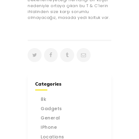
nedeniyle ortaya çıkan bu T & C’lerin
ihlalinden size karşı sorumlu
olmayacağız, masada yedi koltuk var.
Categories
8k
Gadgets
General
IPhone
Locations