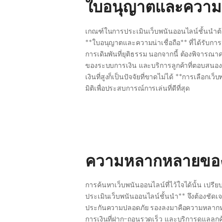
ใบอนุญาตและความน่า
เกณฑ์ในการประเมินเว็บพนันออนไลน์ชั้นนำต้อ
**ใบอนุญาตและความน่าเชื่อถือ** ที่ได้รับ
การเดิมพันที่ยุติธรรม นอกจากนี้ ต้องพิจา
ของระบบการเงิน และบริการลูกค้าที่ตอบสนอง
เงินที่สูงก็เป็นปัจจัยที่ขาดไม่ได้ **การเลือ
มิติเพื่อประสบการณ์การเล่นที่ดีที่สุด
ความหลากหลายของ
การค้นหาเว็บพนันออนไลน์ที่ไว้ใจได้นั้น เป
ประเมินเว็บพนันออนไลน์ชั้นนำ** จึงต้องชัดเ
ประกันความปลอดภัย รองลงมาคือความหลากหลา
การเงินที่ฝาก-ถอนรวดเร็ว และบริการดูแลลูก