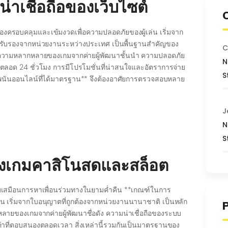
เชื่อถือของเว็บไซต์
งครอบคลุมและเข้มงวดเพื่อความปลอดภัยของผู้เล่น เริ่มจาก
การรับรองจากหน่วยงานระหว่างประเทศ เป็นพื้นฐานสำคัญของ
C
รณาความหลากหลายของเกมจากค่ายผู้พัฒนาชั้นนำ ความปลอดภัย
N
ตลอด 24 ชั่วโมง การมีโปรโมชั่นที่น่าสนใจและอัตราการจ่าย
S
กเว็บพนันออนไลน์ที่ได้มาตรฐาน** จึงต้องอาศัยการตรวจสอบหลาย
J
N
S
เกมคาสิโนสดและสล็อต
รียบเสมือนการหาเพื่อนร่วมทางในยามค่ำคืน **เกณฑ์ในการ
จน เริ่มจากใบอนุญาตที่ถูกต้องจากหน่วยงานนานาชาติ เป็นหลัก
ยของเกมจากค่ายผู้พัฒนาชื่อดัง ความน่าเชื่อถือของระบบ
ค้าที่ตอบสนองตลอดเวลา สิ่งเหล่านี้รวมกันเป็นมาตรฐานของ