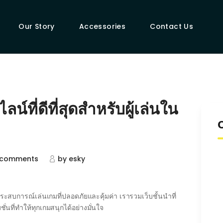
HOME
Our Story
Accessories
Contact Us
OUR STORY
ACCESSORIES
CONTACT US
น์ที่ดีที่สุดสำหรับผู้เล่นใน
comments
by
esky
่ประสบการณ์เล่นเกมที่ปลอดภัยและคุ้มค่า เรารวมเว็บชั้นนำที่
ั่นที่ทำให้ทุกเกมสนุกได้อย่างมั่นใจ