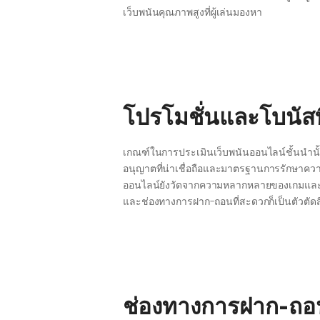
เว็บพนันคุณภาพสูงที่ผู้เล่นมองหา
โปรโมชั่นและโบนัสที
เกณฑ์ในการประเมินเว็บพนันออนไลน์ชั้นนำนั้
อนุญาตที่น่าเชื่อถือและมาตรฐานการรักษาควา
ออนไลน์ยังวัดจากความหลากหลายของเกมและอัตร
และช่องทางการฝาก-ถอนที่สะดวกก็เป็นตัวตัดสิน
ช่องทางการฝาก-ถอน