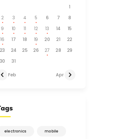
1
2
3
4
5
6
7
8
9
10
11
12
13
14
15
16
17
18
19
20
21
22
23
24
25
26
27
28
29
30
31
« Feb
Apr »
Tags
electronics
mobile