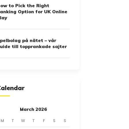
ow to Pick the Right
anking Option for UK Online
lay
pelbolag på nätet – vår
uide till topprankade sajter
Calendar
March 2026
M
T
W
T
F
S
S