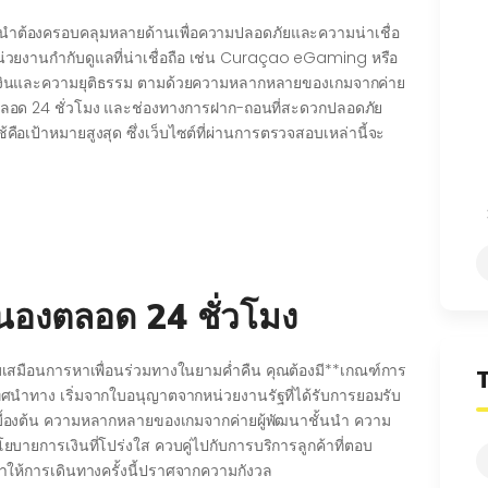
นนำต้องครอบคลุมหลายด้านเพื่อความปลอดภัยและความน่าเชื่อ
่วยงานกำกับดูแลที่น่าเชื่อถือ เช่น Curaçao eGaming หรือ
เงินและความยุติธรรม ตามด้วยความหลากหลายของเกมจากค่าย
ร็วตลอด 24 ชั่วโมง และช่องทางการฝาก-ถอนที่สะดวกปลอดภัย
้คือเป้าหมายสูงสุด ซึ่งเว็บไซต์ที่ผ่านการตรวจสอบเหล่านี้จะ
สนองตลอด 24 ชั่วโมง
ียบเสมือนการหาเพื่อนร่วมทางในยามค่ำคืน คุณต้องมี**เกณฑ์การ
มทิศนำทาง เริ่มจากใบอนุญาตจากหน่วยงานรัฐที่ได้รับการยอมรับ
บื้องต้น ความหลากหลายของเกมจากค่ายผู้พัฒนาชั้นนำ ความ
ายการเงินที่โปร่งใส ควบคู่ไปกับการบริการลูกค้าที่ตอบ
ำให้การเดินทางครั้งนี้ปราศจากความกังวล