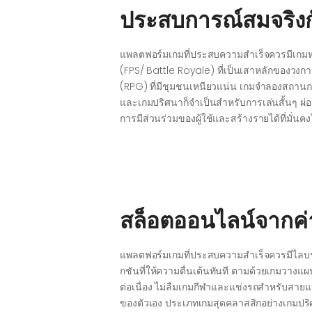
ประสบการณ์สมจริงก
แพลตฟอร์มเกมที่ประสบความสำเร็จควรมีเกมหลา
(FPS/ Battle Royale) ที่เป็นเสาหลักของ
(RPG) ที่มีชุมชนเหนียวแน่น เกมจำลองสถานกา
และเกมปริศนาก็จำเป็นสำหรับการเล่นสั้นๆ ผ
การมีส่วนร่วมของผู้ใช้และสร้างรายได้ที่มั่น
สล็อตออนไลน์จากค่าย
แพลตฟอร์มเกมที่ประสบความสำเร็จควรมีไลบรารี
กชันที่ให้ความตื่นเต้นทันที ตามด้วยเกมวาง
ต่อเนื่อง ไม่ลืมเกมกีฬาและแข่งรถสำหรับสาย
ของตัวเอง ประเภทเกมสุดคลาสสิกอย่างเกมปริศน