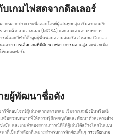
ับเกมไพ่สดจากดีลเลอร์
กหลายประเภทเพื่อตอบโจทย์ผู้เล่นทุกกลุ่ม เริ่มจากเกมยิง
วงการ ตามด้วยเกมวางแผน (MOBA) และเกมเล่นตามบทบาท
รณ์และกีฬาก็ดึงดูดผู้ชื่นชอบความสมจริง ส่วนเกม Casual
่อนคลาย
การเลือกเกมที่มีศักยภาพทางการตลาดสูง
จะช่วยเพิ่ม
คงให้แพลตฟอร์ม
ผู้พัฒนาชื่อดัง
ที่ตอบโจทย์ผู้เล่นหลากหลายกลุ่ม เริ่มจากเกมยิงปืนหรือแอ็
แผนหรือสวมบทบาทที่ให้ความรู้สึกผจญภัยและพัฒนาตัวละครอย่าง
แข่งขัน และเกมจำลองสถานการณ์ที่ให้ผู้เล่นได้สร้างโลกในแบบ
าก็เป็นตัวเลือกที่เหมาะสำหรับการพักผ่อนสั้นๆ
การเลือกเกม