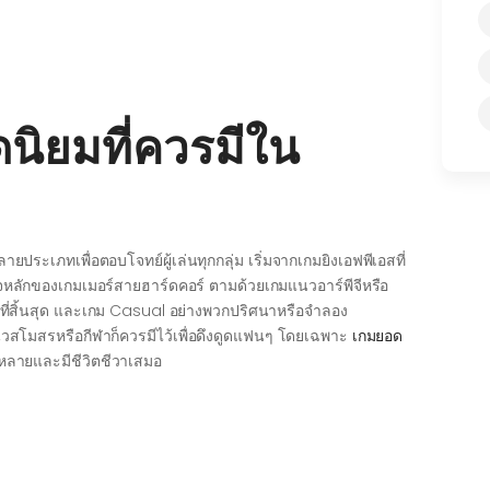
ิยมที่ควรมีใน
ะเภทเพื่อตอบโจทย์ผู้เล่นทุกกลุ่ม เริ่มจากเกมยิงเอฟพีเอสที่
ใจหลักของเกมเมอร์สายฮาร์ดคอร์ ตามด้วยเกมแนวอาร์พีจีหรือ
มีที่สิ้นสุด และเกม Casual อย่างพวกปริศนาหรือจำลอง
วสโมสรหรือกีฬาก็ควรมีไว้เพื่อดึงดูดแฟนๆ โดยเฉพาะ
เกมยอด
กหลายและมีชีวิตชีวาเสมอ