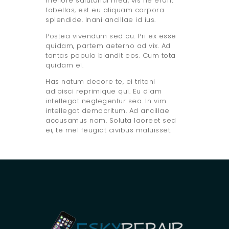
meliore salutandi mea, vis ne erant
fabellas, est eu aliquam corpora
splendide. Inani ancillae id ius.
Postea vivendum sed cu. Pri ex esse
quidam, partem aeterno ad vix. Ad
tantas populo blandit eos. Cum tota
quidam ei.
Has natum decore te, ei tritani
adipisci reprimique qui. Eu diam
intellegat neglegentur sea. In vim
intellegat democritum. Ad ancillae
accusamus nam. Soluta laoreet sed
ei, te mel feugiat civibus maluisset.