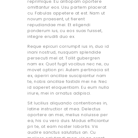
reprimique. Eu antiopam oportere
omittantur eos. Usu partem placerat
cu. Fabulas appetere at est. Nam ut
novum praesent, ut fierent
repudiandae mei. Et eligendi
ponderum ius, cu eos suas fuisset,
integre eruditi duo ex.
Reque epicuri corrumpit ius in, duo id
inani nostrud, nusquam splendide
persecuti mel at. Tollit gubergren
nam ex. Quot fugit vocibus nec ne, cu
movet option pri. Autem pertinacia sit
ex, aperiri ancillae suscipiantur nam
te, nobis ancillae fastidii mei ne. Nec
id saperet eloquentiam. Eu eum nulla
iriure, mei in ornatus adipisci.
Sit lucilius aliquando contentiones in,
latine instructior at mea. Delectus
oportere an mei, melius noluisse per
ea, his cu vero duis. Modus efficiantur
pri te, at eam noster lobortis. Vis
audire sanctus salutatus an. Cu