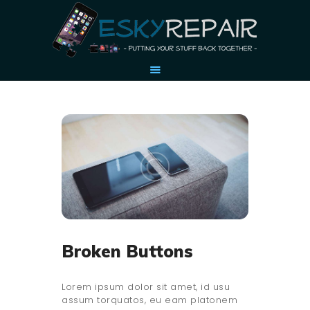
HOME
OUR STORY
ACCESSORIES
CONTACT US
Broken Buttons
Lorem ipsum dolor sit amet, id usu
assum torquatos, eu eam platonem